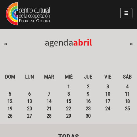
Pasar al contenido principal
Jump to main content
agenda
abril
«
»
DOM
LUN
MAR
MIÉ
JUE
VIE
SÁB
1
2
3
4
5
6
7
8
9
10
11
12
13
14
15
16
17
18
19
20
21
22
23
24
25
26
27
28
29
30