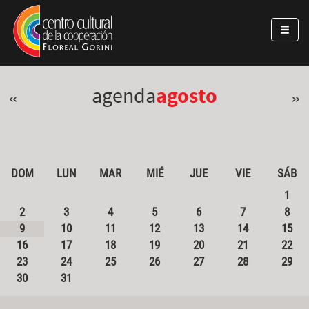
Pasar al contenido principal
Jump to main content
agenda
agosto
«
»
DOM
LUN
MAR
MIÉ
JUE
VIE
SÁB
1
2
3
4
5
6
7
8
9
10
11
12
13
14
15
16
17
18
19
20
21
22
23
24
25
26
27
28
29
30
31