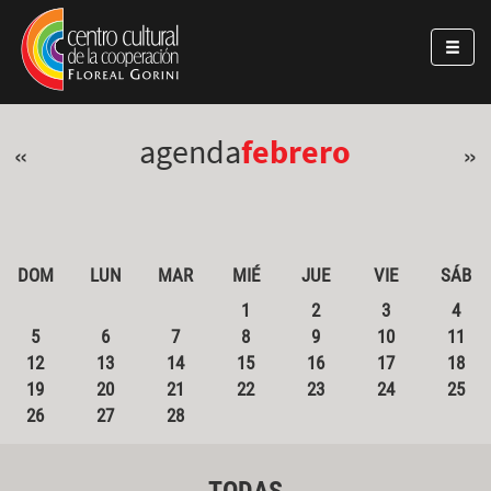
Pasar al contenido principal
Jump to main content
agenda
febrero
«
»
DOM
LUN
MAR
MIÉ
JUE
VIE
SÁB
1
2
3
4
5
6
7
8
9
10
11
12
13
14
15
16
17
18
19
20
21
22
23
24
25
26
27
28