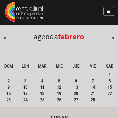
Pasar al contenido principal
Jump to main content
agenda
febrero
«
»
DOM
LUN
MAR
MIÉ
JUE
VIE
SÁB
1
2
3
4
5
6
7
8
9
10
11
12
13
14
15
16
17
18
19
20
21
22
23
24
25
26
27
28