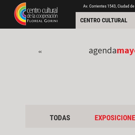
Pasar al contenido principal
Jump to main content
Av. Corrientes 1543, Ciudad de
CENTRO CULTURAL
agenda
may
«
TODAS
EXPOSICION