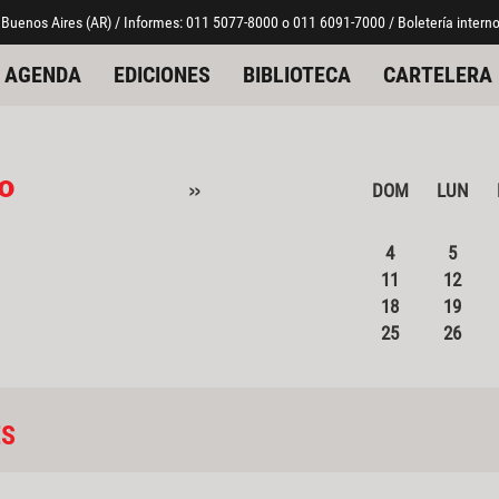
 Buenos Aires (AR) / Informes: 011 5077-8000 o 011 6091-7000 / Boletería interno
AGENDA
EDICIONES
BIBLIOTECA
CARTELERA
o
»
DOM
LUN
4
5
11
12
18
19
25
26
ES