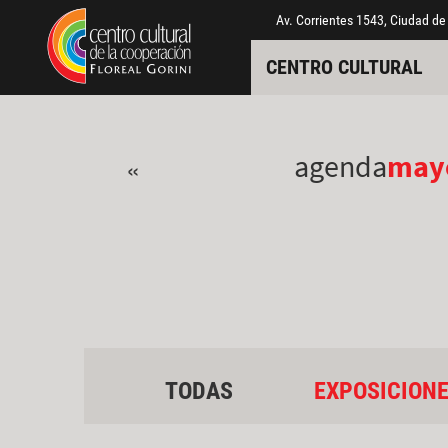
Pasar al contenido principal
Jump to main content
Av. Corrientes 1543, Ciudad de
CENTRO CULTURAL
agenda
may
«
TODAS
EXPOSICION