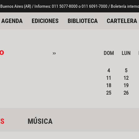
 Buenos Aires (AR) / Informes: 011 5077-8000 o 011 6091-7000 / Boletería interno
AGENDA
EDICIONES
BIBLIOTECA
CARTELERA
o
»
DOM
LUN
4
5
11
12
18
19
25
26
ES
MÚSICA