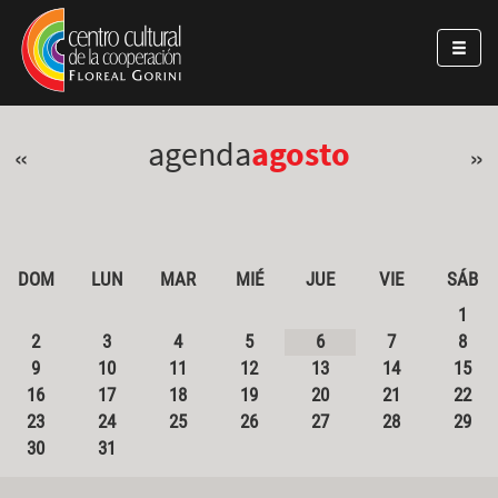
Pasar al contenido principal
Jump to main content
agenda
agosto
«
»
DOM
LUN
MAR
MIÉ
JUE
VIE
SÁB
1
2
3
4
5
6
7
8
9
10
11
12
13
14
15
16
17
18
19
20
21
22
23
24
25
26
27
28
29
30
31