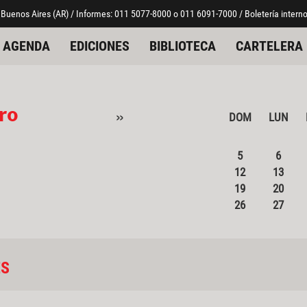
 Buenos Aires (AR) / Informes: 011 5077-8000 o 011 6091-7000 / Boletería interno
AGENDA
EDICIONES
BIBLIOTECA
CARTELERA
ro
»
DOM
LUN
5
6
12
13
19
20
26
27
ES