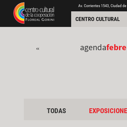
Pasar al contenido principal
Jump to main content
Av. Corrientes 1543, Ciudad de
CENTRO CULTURAL
agenda
febre
«
TODAS
EXPOSICION