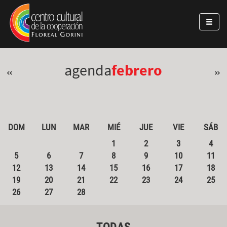
Pasar al contenido principal
Jump to main content
agenda
febrero
«
»
DOM
LUN
MAR
MIÉ
JUE
VIE
SÁB
1
2
3
4
5
6
7
8
9
10
11
12
13
14
15
16
17
18
19
20
21
22
23
24
25
26
27
28