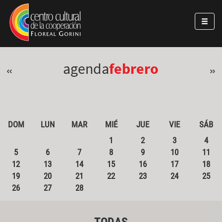
Pasar al contenido principal
Jump to main content
agenda
febrero
«
»
DOM
LUN
MAR
MIÉ
JUE
VIE
SÁB
1
2
3
4
5
6
7
8
9
10
11
12
13
14
15
16
17
18
19
20
21
22
23
24
25
26
27
28