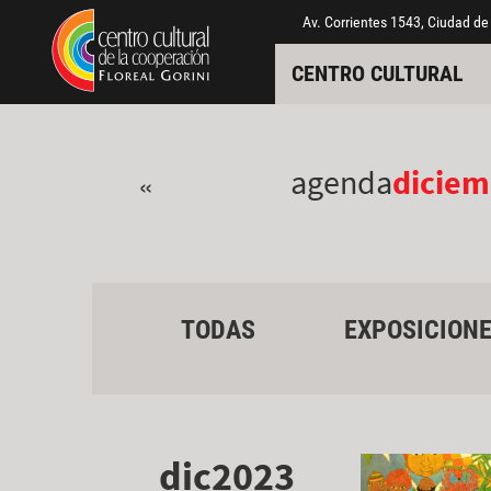
Pasar al contenido principal
Jump to main content
Av. Corrientes 1543, Ciudad de
CENTRO CULTURAL
agenda
diciem
«
TODAS
EXPOSICION
dic2023