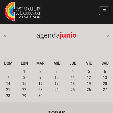
Pasar al contenido principal
Jump to main content
agenda
junio
«
»
DOM
LUN
MAR
MIÉ
JUE
VIE
SÁB
1
2
3
4
5
6
7
8
9
10
11
12
13
14
15
16
17
18
19
20
21
22
23
24
25
26
27
28
29
30