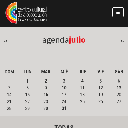
Pasar al contenido principal
Jump to main content
agenda
julio
«
»
DOM
LUN
MAR
MIÉ
JUE
VIE
SÁB
1
2
3
4
5
6
7
8
9
10
11
12
13
14
15
16
17
18
19
20
21
22
23
24
25
26
27
28
29
30
31