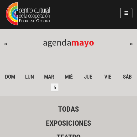
Pasar al contenido principal
Jump to main content
agenda
mayo
«
»
DOM
LUN
MAR
MIÉ
JUE
VIE
SÁB
5
TODAS
EXPOSICIONES