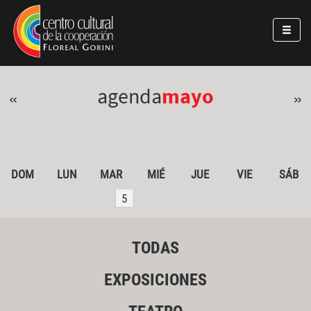
Pasar al contenido principal
Jump to main content
agenda
mayo
«
»
DOM
LUN
MAR
MIÉ
JUE
VIE
SÁB
5
TODAS
EXPOSICIONES