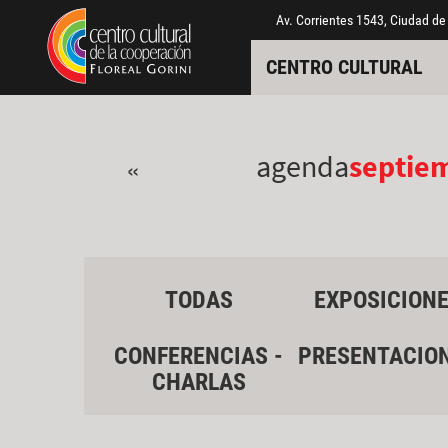
Pasar al contenido principal
Jump to main content
Av. Corrientes 1543, Ciudad de
CENTRO CULTURAL
agenda
septie
«
TODAS
EXPOSICION
CONFERENCIAS -
PRESENTACIO
CHARLAS