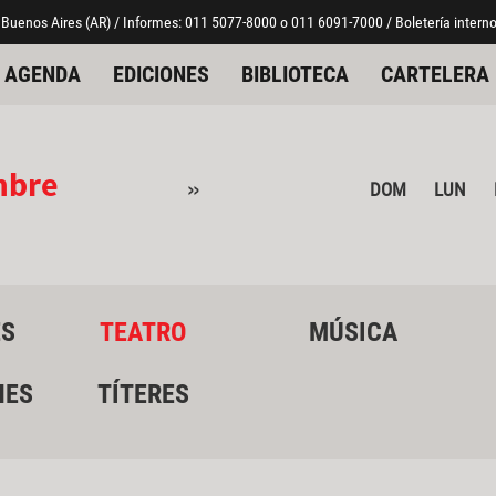
 Buenos Aires (AR) / Informes: 011 5077-8000 o 011 6091-7000 / Boletería interno
AGENDA
EDICIONES
BIBLIOTECA
CARTELERA
mbre
»
DOM
LUN
ES
TEATRO
MÚSICA
NES
TÍTERES