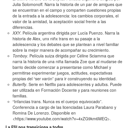
Julia Solomonoff. Narra la historia de un par de amigues que
se encuentran en el campo y comparten cuestiones propias
de la entrada a la adolescencia: los cambios corporales, el
valor de la amistad, la aceptación social frente a las
diferencias.
XXY
. Película argentina dirigida por Lucía Puenzo. Narra la
historia de Alex, unx niñx trans en su pasaje a la
adolescencia y los debates que se plantean a nivel familiar
sobre la mejor manera de acompañar su crecimiento.
Tomboy
. Película suiza dirigida por Céline Sciamma que
narra la historia de una niña llamada Zoe que al mudarse de
barrio decide comenzar a presentarse como Michael y
permitirse experimentar juegos, actitudes, expectativas
propias del “ser varón” para ir construyendo su identidad.
Buterfly
. Serie en Netflix para adolescentes y adultxs. Puede
ser utilizada en Formación Docente y para reuniones con
familias.
“Infancias trans. Nunca es el cuerpo equivocado”.
Conferencia a cargo de las licenciadas Laura Parabano y
Romina De Lorenzo. Disponible en
<
https://www.youtube.com/watch?v=4xZG9km6MEQ>
.
La ESI nos transiciona a todxs