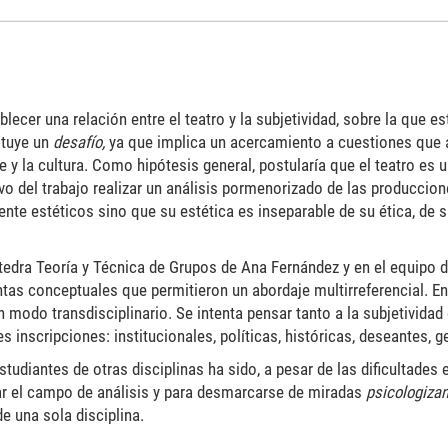
blecer una relación entre el teatro y la subjetividad, sobre la que e
ituye un
desafío,
ya que implica un acercamiento a cuestiones que a
te y la cultura. Como hipótesis general, postularía que el teatro es
vo del trabajo realizar un análisis pormenorizado de las produccione
e estéticos sino que su estética es inseparable de su ética, de su 
átedra Teoría y Técnica de Grupos de Ana Fernández y en el equipo 
ntas conceptuales que permitieron un abordaje multirreferencial. En
un modo transdisciplinario. Se intenta pensar tanto a la subjetividad
inscripciones: institucionales, políticas, históricas, deseantes, ge
studiantes de otras disciplinas ha sido, a pesar de las dificultades
tar el campo de análisis y para desmarcarse de miradas
psicologiza
e una sola disciplina.