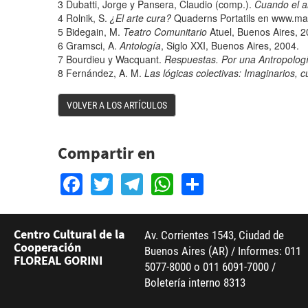
3
Dubatti, Jorge y Pansera, Claudio (comp.).
Cuando el a
4
Rolnik, S.
¿El arte cura?
Quaderns Portatils en
www.ma
5
Bidegain, M.
Teatro Comunitario
Atuel, Buenos Aires, 2
6
Gramsci, A.
Antología
, Siglo XXI, Buenos Aires, 2004.
7
Bourdieu y Wacquant.
Respuestas. Por una Antropologí
8
Fernández, A. M.
Las lógicas colectivas: Imaginarios, c
VOLVER A LOS ARTÍCULOS
Compartir en
Facebook
Twitter
Telegram
WhatsApp
Share
Centro Cultural de la
Av. Corrientes 1543, Ciudad de
Cooperación
Buenos Aires (AR) / Informes: 011
FLOREAL GORINI
5077-8000 o 011 6091-7000 /
Boletería interno 8313