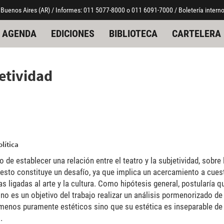
 Buenos Aires (AR) / Informes: 011 5077-8000 o 011 6091-7000 / Boletería interno
AGENDA
EDICIONES
BIBLIOTECA
CARTELERA
etividad
lítica
o de establecer una relación entre el teatro y la subjetividad, sobre
esto constituye un desafío, ya que implica un acercamiento a cues
s ligadas al arte y la cultura. Como hipótesis general, postularía qu
no es un objetivo del trabajo realizar un análisis pormenorizado d
ómenos puramente estéticos sino que su estética es inseparable de 
.