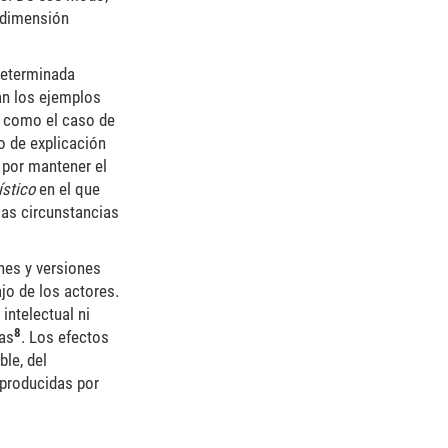
a dimensión
 determinada
n los ejemplos
s, como el caso de
o de explicación
 por mantener el
ístico
en el que
las circunstancias
ones y versiones
jo de los actores.
intelectual ni
8
ras
. Los efectos
ble, del
 producidas por