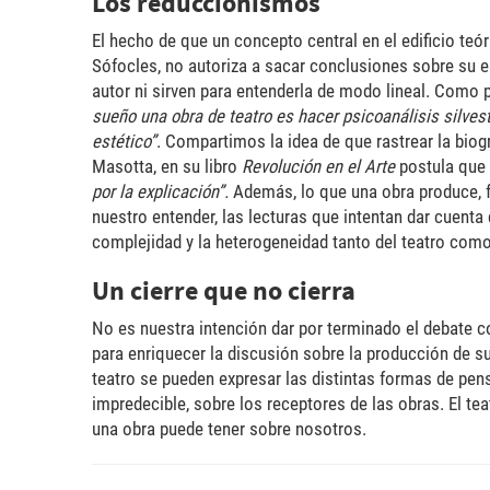
Los reduccionismos
El hecho de que un concepto central en el edificio teó
Sófocles, no autoriza a sacar conclusiones sobre su es
autor ni sirven para entenderla de modo lineal. Como p
sueño una obra de teatro es hacer psicoanálisis silvest
estético”
. Compartimos la idea de que rastrear la biog
Masotta, en su libro
Revolución en el Arte
postula que
por la explicación”.
Además, lo que una obra produce, fr
nuestro entender, las lecturas que intentan dar cuenta
complejidad y la heterogeneidad tanto del teatro como 
Un cierre que no cierra
No es nuestra intención dar por terminado el debate co
para enriquecer la discusión sobre la producción de su
teatro se pueden expresar las distintas formas de pen
impredecible, sobre los receptores de las obras. El te
una obra puede tener sobre nosotros.