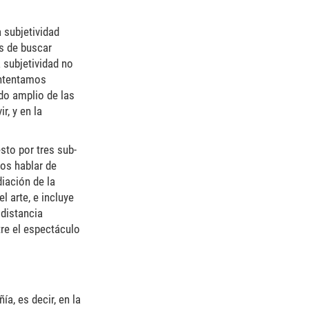
 subjetividad
s de buscar
a subjetividad no
Intentamos
ido amplio de las
r, y en la
sto por tres sub-
mos hablar de
diación de la
 arte, e incluye
 distancia
re el espectáculo
a, es decir, en la