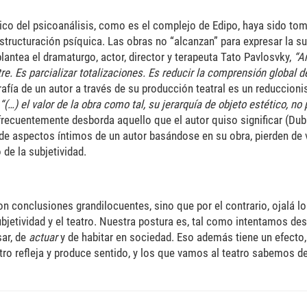
rico del psicoanálisis, como es el complejo de Edipo, haya sido to
tructuración psíquica. Las obras no “alcanzan” para expresar la su
lantea el dramaturgo, actor, director y terapeuta Tato Pavlosvky,
“A
re. Es parcializar totalizaciones. Es reducir la comprensión global 
rafía de un autor a través de su producción teatral es un reduccion
“(…) el valor de la obra como tal, su jerarquía de objeto estético, no 
ecuentemente desborda aquello que el autor quiso significar (Duba
 de aspectos íntimos de un autor basándose en su obra, pierden de v
de la subjetividad.
n conclusiones grandilocuentes, sino que por el contrario, ojalá lo
bjetividad y el teatro. Nuestra postura es, tal como intentamos desa
sar, de
actuar
y de habitar en sociedad. Eso además tiene un efecto,
atro refleja y produce sentido, y los que vamos al teatro sabemos 