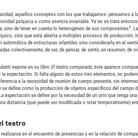
aridad, aquellos conceptos con los que trabajamos: pensamos a la
oridad psíquica o como esencia invariable. Ya no se trata entonce
1
a, sino de tener en cuenta lo heterogéneo de sus componentes
. L
quico, sino que está abierta a múltiples procesos de producción. 
ón automática de estructuras infantiles sino considerarla en el sent
das colectivamente, de ser, de pensar, de sentir, en resumen, de vivi
ubatti expone en su libro
El teatro comparado
, éste aparece compue
 la expectación. Si falta alguno de estos tres elementos, no pode
eferencia a la necesidad de reunión de cuerpo presente, sin interme
s
se define como la producción de objetos específicos del campo del
a expectación se define por la necesidad de un otro que tenga una
una distancia (que puede ser modificada o rotar temporalmente) ent
l teatro
realizarse en el encuentro de presencias y en la relación de compañí