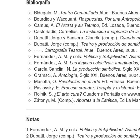
Bibliografía
Bidegain, M.
Teatro Comunitario
Atuel, Buenos Aires,
Bourdieu y Wacquant.
Respuestas. Por una Antropolo
Camus, A.
El Artista y su Tiempo
, Ed. Losada, Buenos
Castoriadis, Cornelius.
La institución imaginaria de l
Dubatti, Jorge y Pansera, Claudio (comp.).
Cuando el
Dubatti, Jorge (comp.).
Teatro y producción de sentido
-----.
Cartografía Teatral,
Atuel, Buenos Aires, 2008.
Fernández, A. M. y cols.
Política y Subjetividad. Asa
Fernández, A. M.
Las lógicas colectivas: Imaginarios,
García Canclini, N.
La producción simbólica,
Siglo XX
Gramsci, A.
Antología
, Siglo XXI, Buenos Aires, 2004.
Masotta, O.
Revolución en el arte
Ed. Edhasa, Buenos
Pavlovsky, E.
Proceso creador, Terapia y existencia
E
Rolnik, S.
¿El arte cura?
Quaderns Portatils en
www.m
Zátonyi, M. (Comp.).
Aportes a la Estética
, Ed La Mar
Notas
1
Fernández, A. M. y cols.
Política y Subjetividad. Asamb
2
Dubatti, Jorge (comp.).
Teatro y producción de sentido p