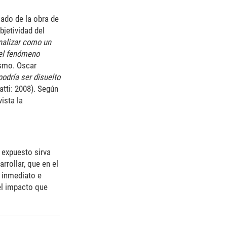
mado de la obra de
bjetividad del
nalizar como un
del fenómeno
ismo. Oscar
podría ser disuelto
tti: 2008).
Según
ista la
 expuesto sirva
rrollar, que en el
 inmediato e
del impacto que