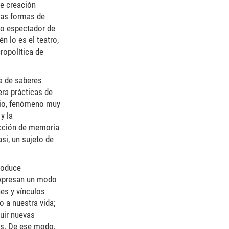
de creación
vas formas de
mo espectador de
n lo es el teatro,
ropolítica de
a de saberes
era prácticas de
rio, fenómeno muy
y la
ucción de memoria
si, un sujeto de
produce
 expresan un modo
nes y vínculos
o a nuestra vida;
uir nuevas
as. De ese modo,