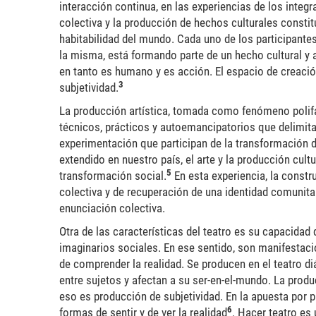
interacción continua, en las experiencias de los integ
colectiva y la producción de hechos culturales consti
habitabilidad del mundo. Cada uno de los participante
la misma, está formando parte de un hecho cultural y a
en tanto es humano y es acción. El espacio de creació
3
subjetividad.
La producción artística, tomada como fenómeno polif
técnicos, prácticos y autoemancipatorios que delimit
experimentación que participan de la transformación 
extendido en nuestro país, el arte y la producción cul
5
transformación social.
En esta experiencia, la const
colectiva y de recuperación de una identidad comunitar
enunciación colectiva.
Otra de las características del teatro es su capacida
imaginarios sociales. En ese sentido, son manifestaci
de comprender la realidad. Se producen en el teatro di
entre sujetos y afectan a su ser-en-el-mundo. La produ
eso es producción de subjetividad. En la apuesta por 
6
formas de sentir y de ver la realidad
. Hacer teatro es