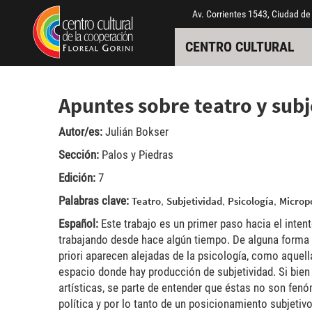
Pasar al contenido principal
Jump to main content
Av. Corrientes 1543, Ciudad de
CENTRO CULTURAL
Apuntes sobre teatro y subj
Autor/es:
Julián Bokser
Sección:
Palos y Piedras
Edición:
7
Palabras clave:
,
,
,
Teatro
Subjetividad
Psicología
Micropo
Español:
Este trabajo es un primer paso hacia el intent
trabajando desde hace algún tiempo. De alguna forma 
priori aparecen alejadas de la psicología, como aquella
espacio donde hay producción de subjetividad. Si bien 
artísticas, se parte de entender que éstas no son fen
política y por lo tanto de un posicionamiento subjetivo