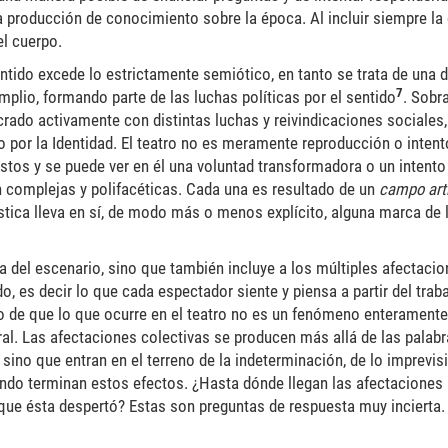
 la producción de conocimiento sobre la época. Al incluir siempre l
el cuerpo.
entido excede lo estrictamente semiótico, en tanto se trata de una
7
plio, formando parte de las luchas políticas por el sentido
.
Sobra
ucrado activamente con distintas luchas y reivindicaciones sociale
o por la Identidad. El teatro no es meramente reproducción o intent
stos y se puede ver en él una voluntad transformadora o un intento
on complejas y polifacéticas. Cada una es resultado de un
campo art
ística lleva en sí, de modo más o menos explícito, alguna marca de 
a del escenario, sino que también incluye a los múltiples afectaci
 es decir lo que cada espectador siente y piensa a partir del traba
o de que lo que ocurre en el teatro no es un fenómeno enteramente 
ral. Las afectaciones colectivas se producen más allá de las palab
ino que entran en el terreno de la indeterminación, de lo imprevisi
ando terminan estos efectos. ¿Hasta dónde llegan las afectaciones
ue ésta despertó? Estas son preguntas de respuesta muy incierta.