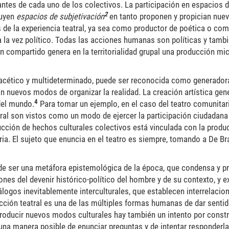
rantes de cada uno de los colectivos. La participación en espacios 
2
tuyen
espacios de subjetivación
en tanto proponen y propician nue
s de la experiencia teatral, ya sea como productor de poética o co
 la vez político. Todas las acciones humanas son políticas y tambié
n compartido genera en la territorialidad grupal una producción mic
acético y multideterminado, puede ser reconocida como generador
an nuevos modos de organizar la realidad
.
La creación artística gen
4
del mundo.
Para tomar un ejemplo, en el caso del teatro comunita
tural son vistos como un modo de ejercer la participación ciudadana 
rucción de hechos culturales colectivos está vinculada con la prod
ia. El sujeto que enuncia en el teatro es siempre, tomando a De Bra
d de ser una metáfora epistemológica de la época, que condensa y 
ones del devenir histórico-político del hombre y de su contexto, y
álogos inevitablemente interculturales, que establecen interrelacio
cción teatral es una de las múltiples formas humanas de dar sentid
producir nuevos modos culturales hay también un intento por constr
 una manera posible de enunciar preguntas y de intentar responderl