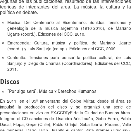
Algunas de las publicaciones, resultado de las intervenciones
teóricas de integrantes del área. La música, la cultura y la
política en debate.
Música. Del Centenario al Bicentenario. Sonidos, tensiones y
genealogía de la música argentina (1910-2010), de Mariano
Ugarte (coord.). Ediciones del CCC, 2010.
Emergencia: Cultura, música y política, de Mariano Ugarte
(coord..) y Luis Sanjurjo (comp.). Ediciones del CCC, 2009.
Contentio. Tensiones para pensar la política cultural, de Luis
Sanjurjo y Diego de Charras (Coordinadores). Ediciones del CCC,
2011.
Discos
“Por algo será”. Música x Derechos Humanos
En 2011, en el 35º aniversario del Golpe Militar, desde el área se
impulsó la producción del disco y se organizó una serie de
presentaciones en vivo en EX-CCDTyE de la Ciudad de Buenos Aires.
Integran el CD canciones de Lisandro Aristimuño, Gabo Ferro, Pablo
Dacal, Flopa, Gepe (Chile), Pablo Grinjot, Seba Ibarra, Páramo, Valle
de muñecas, Darío Jalfin, Juanito el cantor, Pata Kramer (Uruguay),