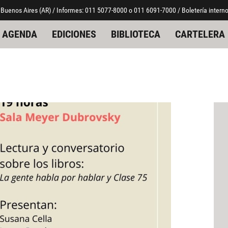
 Buenos Aires (AR) / Informes: 011 5077-8000 o 011 6091-7000 / Boletería interno
AGENDA
EDICIONES
BIBLIOTECA
CARTELERA