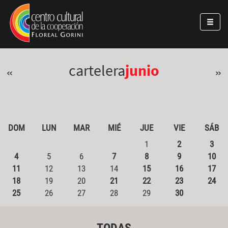
Pasar al contenido principal
Jump to main content
cartelera
junio
«
»
DOM
LUN
MAR
MIÉ
JUE
VIE
SÁB
1
2
3
4
5
6
7
8
9
10
11
12
13
14
15
16
17
18
19
20
21
22
23
24
25
26
27
28
29
30