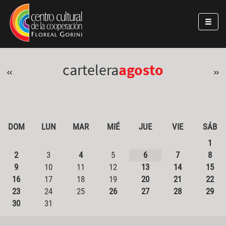
Pasar al contenido principal
Jump to main content
cartelera
agosto
«
»
DOM
LUN
MAR
MIÉ
JUE
VIE
SÁB
1
2
3
4
5
6
7
8
9
10
11
12
13
14
15
16
17
18
19
20
21
22
23
24
25
26
27
28
29
30
31