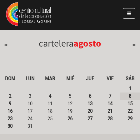
Pasar al contenido principal
Jump to main content
cartelera
agosto
«
»
DOM
LUN
MAR
MIÉ
JUE
VIE
SÁB
1
2
3
4
5
6
7
8
9
10
11
12
13
14
15
16
17
18
19
20
21
22
23
24
25
26
27
28
29
30
31