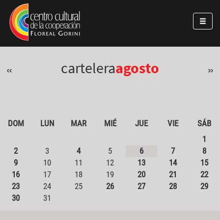
Pasar al contenido principal
Jump to main content
cartelera
agosto
«
»
DOM
LUN
MAR
MIÉ
JUE
VIE
SÁB
1
2
3
4
5
6
7
8
9
10
11
12
13
14
15
16
17
18
19
20
21
22
23
24
25
26
27
28
29
30
31