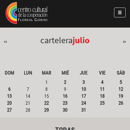
Pasar al contenido principal
Jump to main content
cartelera
julio
«
»
DOM
LUN
MAR
MIÉ
JUE
VIE
SÁB
1
2
3
4
5
6
7
8
9
10
11
12
13
14
15
16
17
18
19
20
21
22
23
24
25
26
27
28
29
30
31