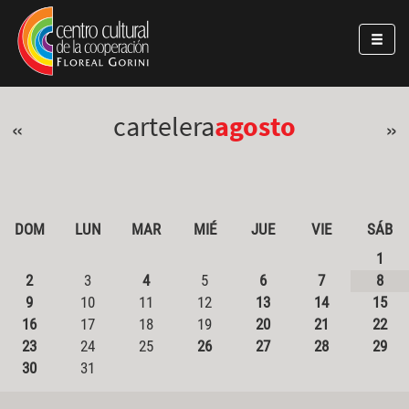
Pasar al contenido principal
Jump to main content
cartelera
agosto
«
»
DOM
LUN
MAR
MIÉ
JUE
VIE
SÁB
1
2
3
4
5
6
7
8
9
10
11
12
13
14
15
16
17
18
19
20
21
22
23
24
25
26
27
28
29
30
31