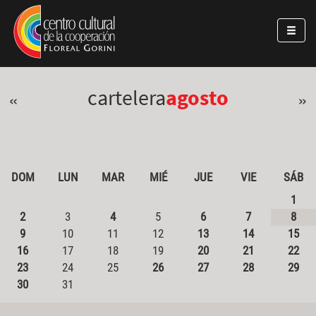
Pasar al contenido principal
Jump to main content
cartelera
agosto
«
»
DOM
LUN
MAR
MIÉ
JUE
VIE
SÁB
1
2
3
4
5
6
7
8
9
10
11
12
13
14
15
16
17
18
19
20
21
22
23
24
25
26
27
28
29
30
31