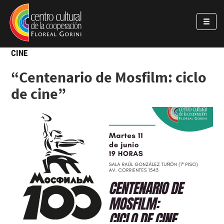
Pasar al contenido principal
Jump to main content
CINE
“Centenario de Mosfilm: ciclo
de cine”