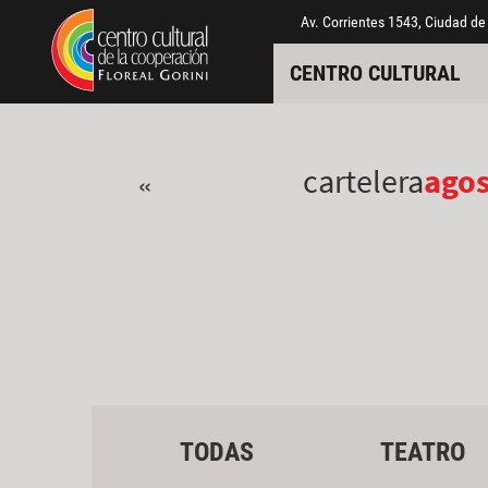
Pasar al contenido principal
Jump to main content
Av. Corrientes 1543, Ciudad de
CENTRO CULTURAL
cartelera
ago
«
TODAS
TEATRO