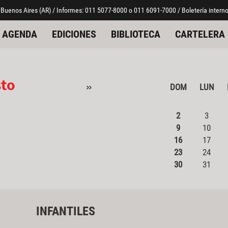
 Buenos Aires (AR) / Informes: 011 5077-8000 o 011 6091-7000 / Boletería interno
AGENDA
EDICIONES
BIBLIOTECA
CARTELERA
sto
»
DOM
LUN
2
3
9
10
16
17
23
24
30
31
INFANTILES