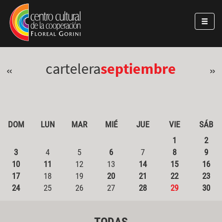
Pasar al contenido principal
Jump to main content
cartelera
septiembre
«
»
DOM
LUN
MAR
MIÉ
JUE
VIE
SÁB
1
2
3
4
5
6
7
8
9
10
11
12
13
14
15
16
17
18
19
20
21
22
23
24
25
26
27
28
29
30