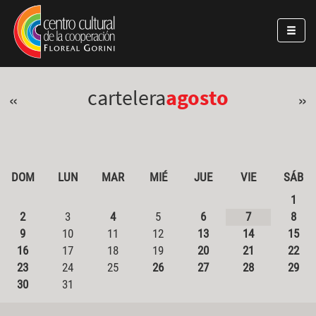
Pasar al contenido principal
Jump to main content
cartelera
agosto
«
»
DOM
LUN
MAR
MIÉ
JUE
VIE
SÁB
1
2
3
4
5
6
7
8
9
10
11
12
13
14
15
16
17
18
19
20
21
22
23
24
25
26
27
28
29
30
31