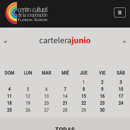
Pasar al contenido principal
Jump to main content
cartelera
junio
«
»
DOM
LUN
MAR
MIÉ
JUE
VIE
SÁB
1
2
3
4
5
6
7
8
9
10
11
12
13
14
15
16
17
18
19
20
21
22
23
24
25
26
27
28
29
30