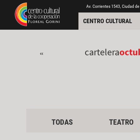
Pasar al contenido principal
Jump to main content
Av. Corrientes 1543, Ciudad de
CENTRO CULTURAL
cartelera
octu
«
TODAS
TEATRO