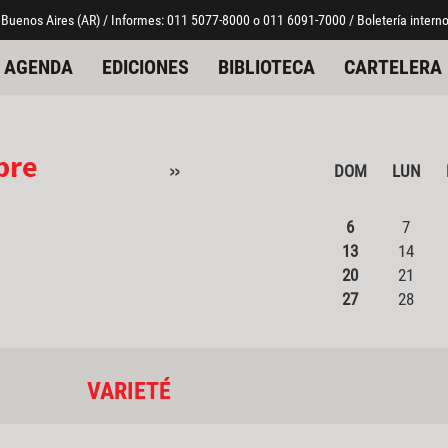
 Buenos Aires (AR) / Informes: 011 5077-8000 o 011 6091-7000 / Boletería interno
AGENDA
EDICIONES
BIBLIOTECA
CARTELERA
bre
»
DOM
LUN
6
7
13
14
20
21
27
28
VARIETÉ