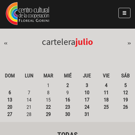
Pasar al contenido principal
Jump to main content
cartelera
julio
«
»
DOM
LUN
MAR
MIÉ
JUE
VIE
SÁB
1
2
3
4
5
6
7
8
9
10
11
12
13
14
15
16
17
18
19
20
21
22
23
24
25
26
27
28
29
30
31