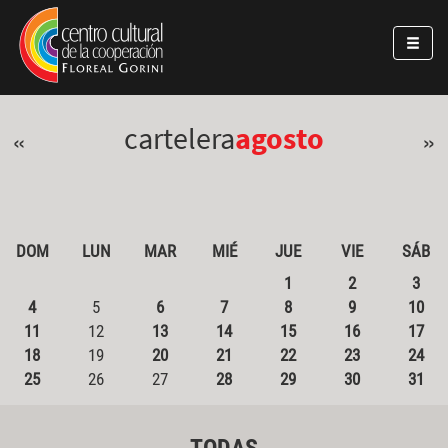
Pasar al contenido principal
Jump to main content
cartelera
agosto
«
»
DOM
LUN
MAR
MIÉ
JUE
VIE
SÁB
1
2
3
4
5
6
7
8
9
10
11
12
13
14
15
16
17
18
19
20
21
22
23
24
25
26
27
28
29
30
31