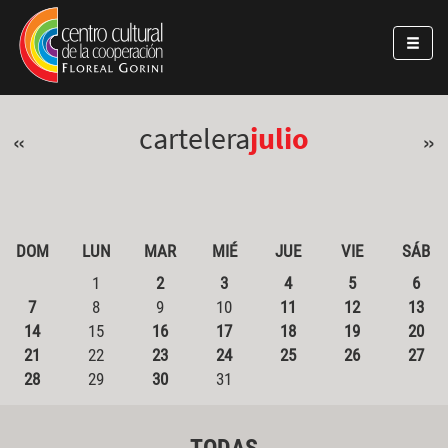
Pasar al contenido principal
Jump to main content
cartelera
julio
«
»
DOM
LUN
MAR
MIÉ
JUE
VIE
SÁB
1
2
3
4
5
6
7
8
9
10
11
12
13
14
15
16
17
18
19
20
21
22
23
24
25
26
27
28
29
30
31