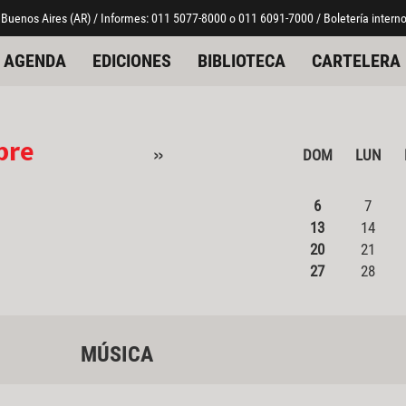
 Buenos Aires (AR) / Informes: 011 5077-8000 o 011 6091-7000 / Boletería interno
AGENDA
EDICIONES
BIBLIOTECA
CARTELERA
bre
»
DOM
LUN
6
7
13
14
20
21
27
28
MÚSICA