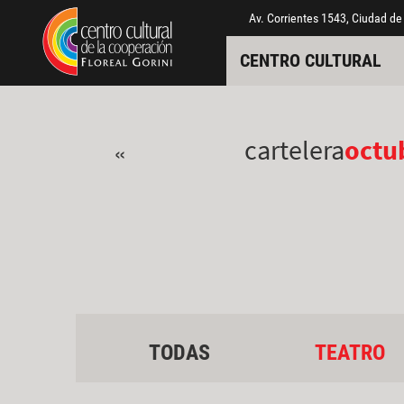
Pasar al contenido principal
Jump to main content
Av. Corrientes 1543, Ciudad de
CENTRO CULTURAL
cartelera
octu
«
TODAS
TEATRO