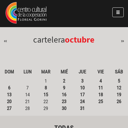
Pasar al contenido principal
Jump to main content
cartelera
octubre
«
»
DOM
LUN
MAR
MIÉ
JUE
VIE
SÁB
1
2
3
4
5
6
7
8
9
10
11
12
13
14
15
16
17
18
19
20
21
22
23
24
25
26
27
28
29
30
31