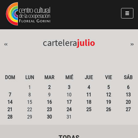
Pasar al contenido principal
Jump to main content
cartelera
julio
«
»
DOM
LUN
MAR
MIÉ
JUE
VIE
SÁB
1
2
3
4
5
6
7
8
9
10
11
12
13
14
15
16
17
18
19
20
21
22
23
24
25
26
27
28
29
30
31