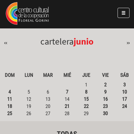
Pasar al contenido principal
Jump to main content
cartelera
junio
«
»
DOM
LUN
MAR
MIÉ
JUE
VIE
SÁB
1
2
3
4
5
6
7
8
9
10
11
12
13
14
15
16
17
18
19
20
21
22
23
24
25
26
27
28
29
30