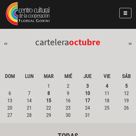
Pasar al contenido principal
Jump to main content
cartelera
octubre
«
»
DOM
LUN
MAR
MIÉ
JUE
VIE
SÁB
1
2
3
4
5
6
7
8
9
10
11
12
13
14
15
16
17
18
19
20
21
22
23
24
25
26
27
28
29
30
31