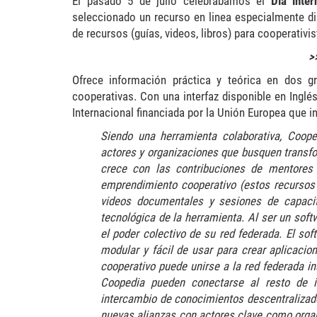
El pasado 5 de julio celebrábamos el
Día inter
seleccionado un recurso en linea especialmente di
de recursos (guías, videos, libros) para cooperativi
>
Ofrece información práctica y teórica en dos g
cooperativas. Con una interfaz disponible en Inglé
Internacional financiada por la Unión Europea que i
Siendo una herramienta colaborativa, Coop
actores y organizaciones que busquen transf
crece con las contribuciones de mentores
emprendimiento cooperativo (estos recursos 
videos documentales y sesiones de capacita
tecnológica de la herramienta. Al ser un sof
el poder colectivo de su red federada. El sof
modular y fácil de usar para crear aplicaci
cooperativo puede unirse a la red federada 
Coopedia pueden conectarse al resto de i
intercambio de conocimientos descentralizado.
nuevas alianzas con actores clave como organ