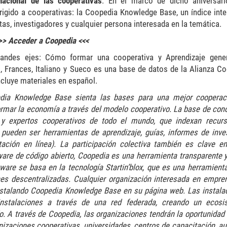
nacional de las cooperativas
. En el marco de dicho aniversar
rigido a cooperativas: la Coopedia Knowledge Base, un índice inte
stas, investigadores y cualquier persona interesada en la temática.
>> Acceder a Coopedia <<<
randes ejes: Cómo formar una cooperativa y Aprendizaje gene
s, Frances, Italiano y Sueco es una base de datos de la Alianza Co
ncluye materiales en español.
edia Knowledge Base sienta las bases para una mejor cooperac
ormar la economía a través del modelo cooperativo. La base de con
 y expertos cooperativos de todo el mundo, que indexan recur
pueden ser herramientas de aprendizaje, guías, informes de inves
ción en línea). La participación colectiva también es clave en
tware de código abierto, Coopedia es una herramienta transparente 
tware se basa en la tecnología Startin’blox, que es una herramienta
ones descentralizadas. Cualquier organización interesada en empre
instalando Coopedia Knowledge Base en su página web. Las instala
nstalaciones a través de una red federada, creando un ecos
 A través de Coopedia, las organizaciones tendrán la oportunidad d
izaciones cooperativas, universidades, centros de capacitación, au