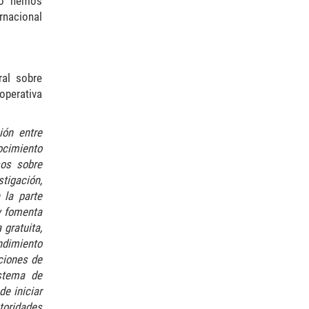
io hemos
rnacional
ral sobre
operativa
ión entre
ocimiento
sos sobre
tigación,
 la parte
y fomenta
 gratuita,
ndimiento
ciones de
istema de
e iniciar
toridades