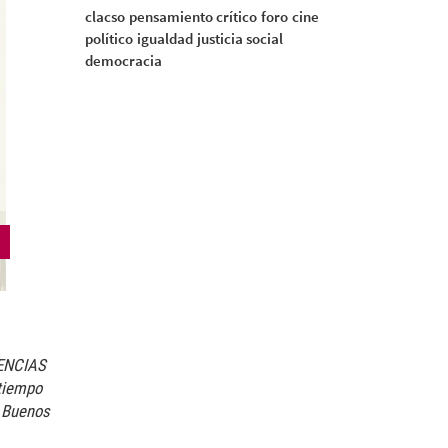
clacso
pensamiento crítico
foro
cine
político
igualdad
justicia social
democracia
IENCIAS
 tiempo
 Buenos