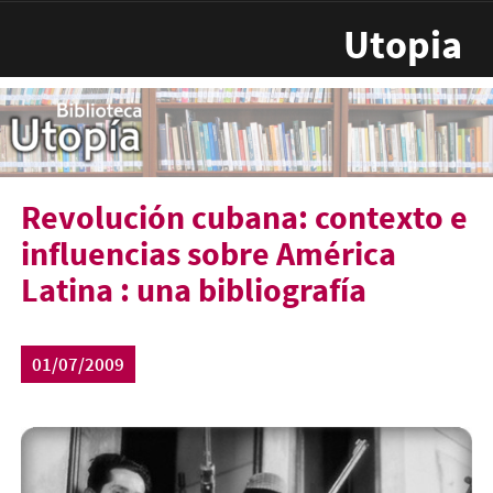
Pasar al contenido principal
Utopia
Revolución cubana: contexto e
influencias sobre América
Latina : una bibliografía
01/07/2009
revolucioncubana3_0.jpg