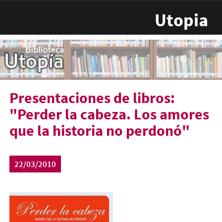
Pasar al contenido principal
Utopia
Presentaciones de libros:
"Perder la cabeza. Los amores
que la historia no perdonó"
22/03/2010
perdercabeza-209x300.jpg