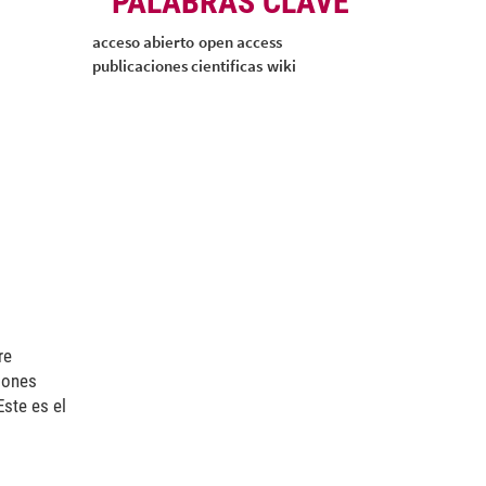
PALABRAS CLAVE
acceso abierto
open access
publicaciones cientificas
wiki
re
ciones
Este es el