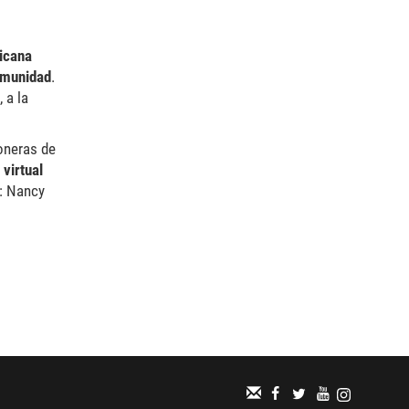
icana
omunidad
.
 a la
ioneras de
virtual
e: Nancy