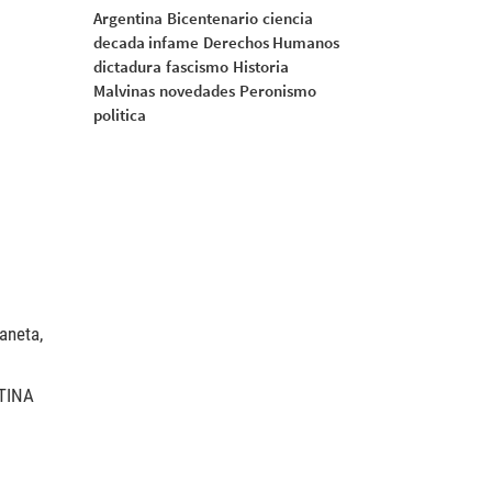
Argentina
Bicentenario
ciencia
decada infame
Derechos Humanos
dictadura
fascismo
Historia
Malvinas
novedades
Peronismo
politica
aneta,
TINA