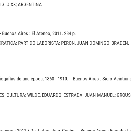
IGLO XX; ARGENTINA
-- Buenos Aires : El Ateneo, 2011. 284 p.
RATICA; PARTIDO LABORISTA; PERON, JUAN DOMINGO; BRADEN,
iogafías de una época, 1860 - 1910. -- Buenos Aires : Siglo Veintiun
ES; CULTURA; WILDE, EDUARDO; ESTRADA, JUAN MANUEL; GROUS
uario : 2011 / Dir. Lotersztain, Cacho. -- Buenos Aires : Ejercitar la