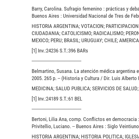
Barry, Carolina. Sufragio femenino : prácticas y deba
Buenos Aires : Universidad Nacional de Tres de Febr
HISTORIA ARGENTINA; VOTACION; PARTICIPACION
CIUDADANIA; CATOLICISMO; RADICALISMO; PERO
MEXICO; PERU; BRASIL; URUGUAY; CHILE; AMERIC
[1] Inv.:24236 S.T.:396 BARs
----------------------------------------
Belmartino, Susana. La atención médica argentina en 
2005. 265 p. -- (Historia y Cultura / Dir. Luis Albert
MEDICINA; SALUD PUBLICA; SERVICIOS DE SALUD;
[1] Inv.:24189 S.T.:61 BEL
----------------------------------------
Bertoni, Lilia Ana, comp. Conflictos en democracia :
Privitellio, Luciano. -- Buenos Aires : Siglo Veintiuno
HISTORIA ARGENTINA; HISTORIA POLITICA; IGLE