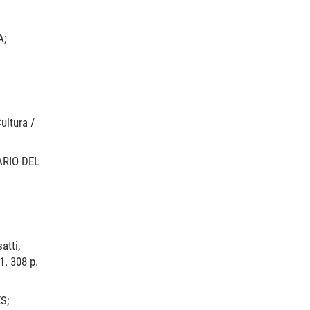
A;
ultura /
ARIO DEL
atti,
1. 308 p.
S;