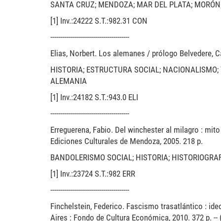
SANTA CRUZ; MENDOZA; MAR DEL PLATA; MORÓN
[1] Inv.:24222 S.T.:982.31 CON
----------------------------------------
Elias, Norbert. Los alemanes / prólogo Belvedere, Ca
HISTORIA; ESTRUCTURA SOCIAL; NACIONALISMO;
ALEMANIA
[1] Inv.:24182 S.T.:943.0 ELI
----------------------------------------
Erreguerena, Fabio. Del winchester al milagro : mit
Ediciones Culturales de Mendoza, 2005. 218 p.
BANDOLERISMO SOCIAL; HISTORIA; HISTORIOGRAF
[1] Inv.:23724 S.T.:982 ERR
----------------------------------------
Finchelstein, Federico. Fascismo trasatlántico : ideo
Aires : Fondo de Cultura Económica, 2010. 372 p. --