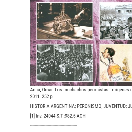
nove-historia.jpg
Acha, Omar. Los muchachos peronistas : orígenes olv
2011. 252 p.
HISTORIA ARGENTINA; PERONISMO; JUVENTUD; J
[1] Inv.:24044 S.T.:982.5 ACH
----------------------------------------