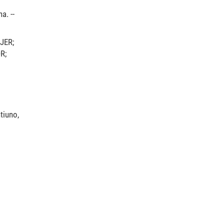
a. --
JER;
R;
tiuno,