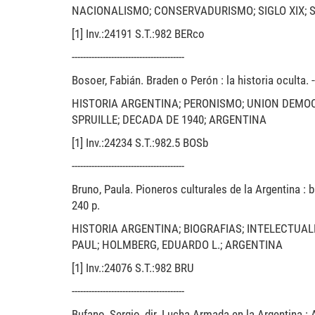
NACIONALISMO; CONSERVADURISMO; SIGLO XIX; S
[1] Inv.:24191 S.T.:982 BERco
----------------------------------------
Bosoer, Fabián. Braden o Perón : la historia oculta. 
HISTORIA ARGENTINA; PERONISMO; UNION DEMOC
SPRUILLE; DECADA DE 1940; ARGENTINA
[1] Inv.:24234 S.T.:982.5 BOSb
----------------------------------------
Bruno, Paula. Pioneros culturales de la Argentina : b
240 p.
HISTORIA ARGENTINA; BIOGRAFIAS; INTELECTUAL
PAUL; HOLMBERG, EDUARDO L.; ARGENTINA
[1] Inv.:24076 S.T.:982 BRU
----------------------------------------
Bufano, Sergio, dir. Lucha Armada en la Argentina : An