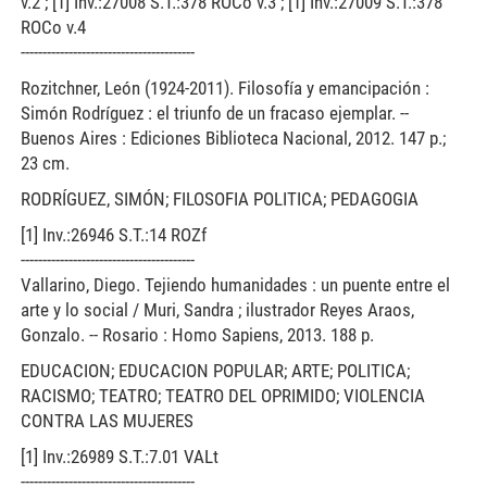
v.2 ; [1] Inv.:27008 S.T.:378 ROCo v.3 ; [1] Inv.:27009 S.T.:378
ROCo v.4
----------------------------------------
Rozitchner, León (1924-2011). Filosofía y emancipación :
Simón Rodríguez : el triunfo de un fracaso ejemplar. --
Buenos Aires : Ediciones Biblioteca Nacional, 2012. 147 p.;
23 cm.
RODRÍGUEZ, SIMÓN; FILOSOFIA POLITICA; PEDAGOGIA
[1] Inv.:26946 S.T.:14 ROZf
----------------------------------------
Vallarino, Diego. Tejiendo humanidades : un puente entre el
arte y lo social / Muri, Sandra ; ilustrador Reyes Araos,
Gonzalo. -- Rosario : Homo Sapiens, 2013. 188 p.
EDUCACION; EDUCACION POPULAR; ARTE; POLITICA;
RACISMO; TEATRO; TEATRO DEL OPRIMIDO; VIOLENCIA
CONTRA LAS MUJERES
[1] Inv.:26989 S.T.:7.01 VALt
----------------------------------------