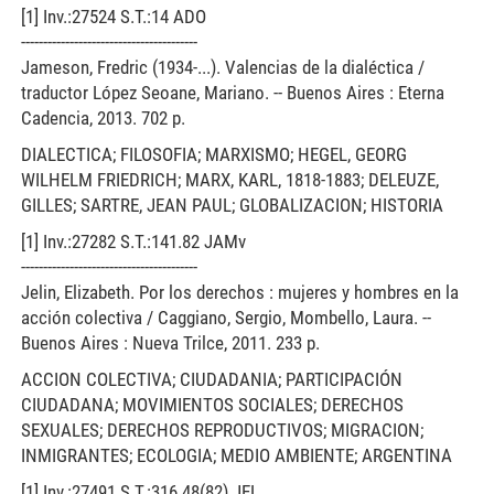
[1] Inv.:27524 S.T.:14 ADO
----------------------------------------
Jameson, Fredric (1934-...). Valencias de la dialéctica /
traductor López Seoane, Mariano. -- Buenos Aires : Eterna
Cadencia, 2013. 702 p.
DIALECTICA; FILOSOFIA; MARXISMO; HEGEL, GEORG
WILHELM FRIEDRICH; MARX, KARL, 1818-1883; DELEUZE,
GILLES; SARTRE, JEAN PAUL; GLOBALIZACION; HISTORIA
[1] Inv.:27282 S.T.:141.82 JAMv
----------------------------------------
Jelin, Elizabeth. Por los derechos : mujeres y hombres en la
acción colectiva / Caggiano, Sergio, Mombello, Laura. --
Buenos Aires : Nueva Trilce, 2011. 233 p.
ACCION COLECTIVA; CIUDADANIA; PARTICIPACIÓN
CIUDADANA; MOVIMIENTOS SOCIALES; DERECHOS
SEXUALES; DERECHOS REPRODUCTIVOS; MIGRACION;
INMIGRANTES; ECOLOGIA; MEDIO AMBIENTE; ARGENTINA
[1] Inv.:27491 S.T.:316.48(82) JEL