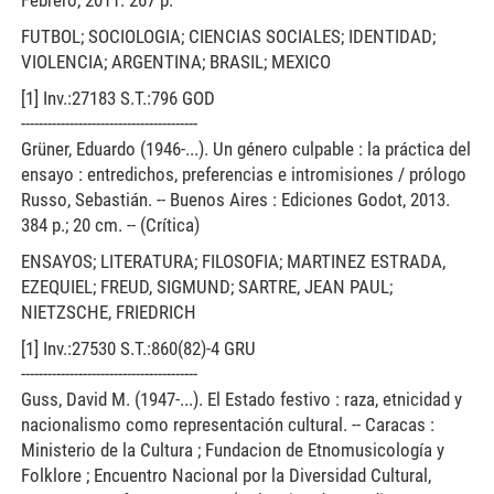
Febrero, 2011. 267 p.
FUTBOL; SOCIOLOGIA; CIENCIAS SOCIALES; IDENTIDAD;
VIOLENCIA; ARGENTINA; BRASIL; MEXICO
[1] Inv.:27183 S.T.:796 GOD
----------------------------------------
Grüner, Eduardo (1946-...). Un género culpable : la práctica del
ensayo : entredichos, preferencias e intromisiones / prólogo
Russo, Sebastián. -- Buenos Aires : Ediciones Godot, 2013.
384 p.; 20 cm. -- (Crítica)
ENSAYOS; LITERATURA; FILOSOFIA; MARTINEZ ESTRADA,
EZEQUIEL; FREUD, SIGMUND; SARTRE, JEAN PAUL;
NIETZSCHE, FRIEDRICH
[1] Inv.:27530 S.T.:860(82)-4 GRU
----------------------------------------
Guss, David M. (1947-...). El Estado festivo : raza, etnicidad y
nacionalismo como representación cultural. -- Caracas :
Ministerio de la Cultura ; Fundacion de Etnomusicología y
Folklore ; Encuentro Nacional por la Diversidad Cultural,