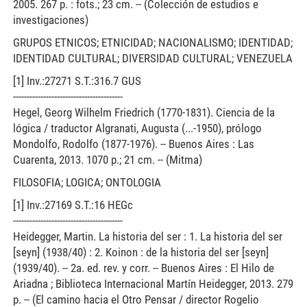
2005. 267 p. : fots.; 23 cm. -- (Colección de estudios e
investigaciones)
GRUPOS ETNICOS; ETNICIDAD; NACIONALISMO; IDENTIDAD;
IDENTIDAD CULTURAL; DIVERSIDAD CULTURAL; VENEZUELA
[1] Inv.:27271 S.T.:316.7 GUS
----------------------------------------
Hegel, Georg Wilhelm Friedrich (1770-1831). Ciencia de la
lógica / traductor Algranati, Augusta (...-1950), prólogo
Mondolfo, Rodolfo (1877-1976). -- Buenos Aires : Las
Cuarenta, 2013. 1070 p.; 21 cm. -- (Mitma)
FILOSOFIA; LOGICA; ONTOLOGIA
[1] Inv.:27169 S.T.:16 HEGc
----------------------------------------
Heidegger, Martin. La historia del ser : 1. La historia del ser
[seyn] (1938/40) : 2. Koinon : de la historia del ser [seyn]
(1939/40). -- 2a. ed. rev. y corr. -- Buenos Aires : El Hilo de
Ariadna ; Biblioteca Internacional Martín Heidegger, 2013. 279
p. -- (El camino hacia el Otro Pensar / director Rogelio