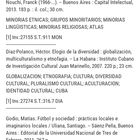
Nouchi, Franck (1966-...). -- Buenos Aires : Capital Intelectual,
2013. 183 p. : il. col.; 30 cm.
MINORIAS ETNICAS; GRUPOS MINORITARIOS; MINORIAS
LINGÜISTICAS; MINORIAS RELIGIOSAS; ATLAS
[1] Inv.:27155 S.T.:911 MON
----------------------------------------
Diaz-Polanco, Héctor. Elogio de la diversidad : globalización,
multiculturalismo y etnofagia. -- La Habana : Instituto Cubano
de Investigación Cultural Juan Marinello, 2007. 220 p.; 23 cm.
GLOBALIZACION; ETNOGRAFIA; CULTURA; DIVERSIDAD
CULTURAL; PLURALISMO CULTURAL; ACULTURACION;
IDENTIDAD CULTURAL; CUBA
[1] Inv.:27274 S.T.:316.7 DIA
----------------------------------------
Godio, Matías. Fútbol y sociedad : prácticas locales e
imaginarios locales / Uliana, Santiago. -- Sáenz Peña, Buenos
Aires : Editorial de la Universidad Nacional de Tres de