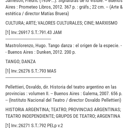
Jameson, Fredric (1934-...). Signaturas de lo visible. -- Buenos
Aires : Prometeo Libros, 2012. 367 p. : gráfs.; 22 cm. -- (Arte &
estética / director Matías Bruera)
CULTURA; ARTE; VALORES CULTURALES; CINE; MARXISMO
[1] Inv.:26917 S.T.:791.43 JAM
----------------------------------------
Mastrolorenzo, Hugo. Tango danza : el origen de la especie. -
- Buenos Aires : Dunken, 2012. 200 p.
TANGO; DANZA
[1] Inv.:26276 S.T.:793 MAS
----------------------------------------
Pellettieri, Osvaldo, dir. Historia del teatro argentino en las
provincias : volumen II. -- Buenos Aires : Galerna, 2007. 656 p.
-- (Instituto Nacional del Teatro / director Osvaldo Pellettieri)
HISTORIA ARGENTINA; TEATRO; PROVINCIAS ARGENTINAS;
TEATRO INDEPENDIENTE; GRUPOS DE TEATRO; ARGENTINA
[1] Inv.:26271 S.T.:792 PELp v.2