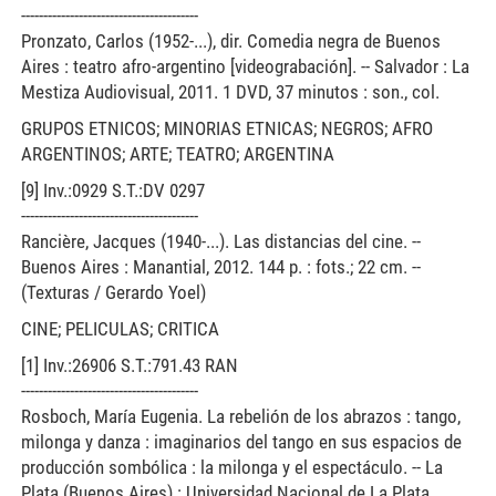
----------------------------------------
Pronzato, Carlos (1952-...), dir. Comedia negra de Buenos
Aires : teatro afro-argentino [videograbación]. -- Salvador : La
Mestiza Audiovisual, 2011. 1 DVD, 37 minutos : son., col.
GRUPOS ETNICOS; MINORIAS ETNICAS; NEGROS; AFRO
ARGENTINOS; ARTE; TEATRO; ARGENTINA
[9] Inv.:0929 S.T.:DV 0297
----------------------------------------
Rancière, Jacques (1940-...). Las distancias del cine. --
Buenos Aires : Manantial, 2012. 144 p. : fots.; 22 cm. --
(Texturas / Gerardo Yoel)
CINE; PELICULAS; CRITICA
[1] Inv.:26906 S.T.:791.43 RAN
----------------------------------------
Rosboch, María Eugenia. La rebelión de los abrazos : tango,
milonga y danza : imaginarios del tango en sus espacios de
producción sombólica : la milonga y el espectáculo. -- La
Plata (Buenos Aires) : Universidad Nacional de La Plata,